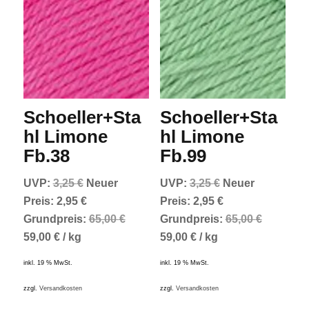
Schoeller+Sta
Schoeller+Sta
hl Limone
hl Limone
Fb.38
Fb.99
Ursprünglicher
Ursprünglicher
UVP:
3,25
€
Neuer
UVP:
3,25
€
Neuer
Preis
Aktueller
Preis
Aktueller
Preis:
2,95
€
Preis:
2,95
€
war:
Preis
war:
Preis
Grundpreis:
65,00
€
Grundpreis:
65,00
€
3,25 €
ist:
3,25 €
ist:
59,00
€
/
kg
59,00
€
/
kg
2,95 €.
2,95 €.
inkl. 19 % MwSt.
inkl. 19 % MwSt.
zzgl.
Versandkosten
zzgl.
Versandkosten