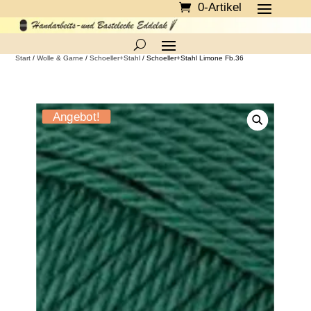
0-Artikel
Start
/
Wolle & Garne
/
Schoeller+Stahl
/ Schoeller+Stahl Limone Fb.36
Angebot!