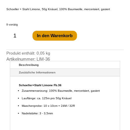
3,25 €
2,95 
Schoeller + Stahl Limone, 50g Knäuel, 100% Baumwolle, mercerisiert, gasiert
9 vorrätig
Schoeller+Stahl
Limone
Fb.36
In den Warenkorb
Menge
Produkt enthält: 0,05
kg
Artikelnummer:
LIM-36
Beschreibung
Zusätzliche Informationen
Schoeller+Stahl Limone Fb.36
Zusammensetzung: 100% Baumwolle, mercerisiert, gasiert
Lauflänge: ca. 125m pro 50g Knäuel
Maschenprobe: 10 x 10cm = 24M / 32R
Nadelstärke: 3 - 3,5mm