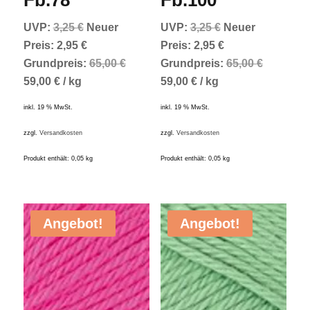
Ursprünglicher
Ursprünglicher
UVP:
3,25
€
Neuer
UVP:
3,25
€
Neuer
Preis
Aktueller
Preis
Aktueller
Preis:
2,95
€
Preis:
2,95
€
war:
Preis
war:
Preis
Grundpreis:
65,00
€
Grundpreis:
65,00
€
3,25 €
ist:
3,25 €
ist:
59,00
€
/
kg
59,00
€
/
kg
2,95 €.
2,95 €.
inkl. 19 % MwSt.
inkl. 19 % MwSt.
zzgl.
Versandkosten
zzgl.
Versandkosten
Produkt enthält: 0,05
kg
Produkt enthält: 0,05
kg
Angebot!
Angebot!