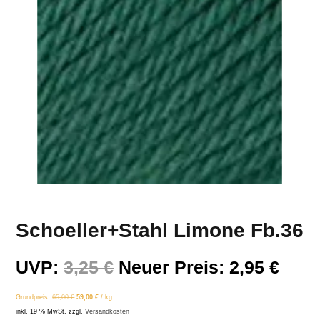
Schoeller+Stahl Limone Fb.36
Ursprünglicher
Aktu
UVP:
3,25
€
Neuer Preis:
2,95
€
Preis
Prei
Grundpreis:
65,00
€
59,00
€
/
kg
war:
ist:
inkl. 19 % MwSt.
zzgl.
Versandkosten