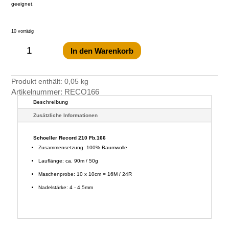
geeignet.
10 vorrätig
Schoeller
Record
210
In den Warenkorb
Fb.166
Menge
Produkt enthält: 0,05
kg
Artikelnummer:
RECO166
Beschreibung
Zusätzliche Informationen
Schoeller Record 210 Fb.166
Zusammensetzung: 100% Baumwolle
Lauflänge: ca. 90m / 50g
Maschenprobe: 10 x 10cm = 16M / 24R
Nadelstärke: 4 - 4,5mm