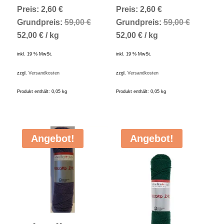
Preis
Aktueller
Preis
Aktueller
Preis:
2,60
€
Preis:
2,60
€
war:
Preis
war:
Preis
Grundpreis:
59,00
€
Grundpreis:
59,00
€
2,95 €
ist:
2,95 €
ist:
52,00
€
/
kg
52,00
€
/
kg
2,60 €.
2,60 €.
inkl. 19 % MwSt.
inkl. 19 % MwSt.
zzgl.
Versandkosten
zzgl.
Versandkosten
Produkt enthält: 0,05
kg
Produkt enthält: 0,05
kg
Angebot!
Angebot!