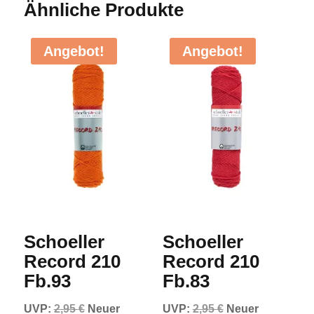
Ähnliche Produkte
Angebot!
Angebot!
Schoeller
Schoeller
Record 210
Record 210
Fb.93
Fb.83
Ursprünglicher
Ursprünglicher
UVP:
2,95
€
Neuer
UVP:
2,95
€
Neuer