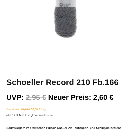
Schoeller Record 210 Fb.166
Ursprünglicher
Aktu
UVP:
2,95
€
Neuer Preis:
2,60
€
Preis
Prei
Grundpreis:
59,00
€
52,00
€
/
kg
war:
ist:
inkl. 19 % MwSt.
zzgl.
Versandkosten
2,95 €
2,60 
Baumwollgarn im praktischen Pullskin-Knäuel. Als Topflappen- und Schulgarn bestens