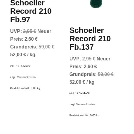
Schoeller
Record 210
Fb.97
Schoeller
Ursprünglicher
UVP:
2,95
€
Neuer
Record 210
Preis
Aktueller
Preis:
2,60
€
Fb.137
war:
Preis
Grundpreis:
59,00
€
2,95 €
ist:
52,00
€
/
kg
Ursprünglicher
UVP:
2,95
€
Neuer
2,60 €.
Preis
Aktueller
Preis:
2,60
€
inkl. 19 % MwSt.
war:
Preis
Grundpreis:
59,00
€
zzgl.
Versandkosten
2,95 €
ist:
52,00
€
/
kg
Produkt enthält: 0,05
kg
2,60 €.
inkl. 19 % MwSt.
zzgl.
Versandkosten
Produkt enthält: 0,05
kg