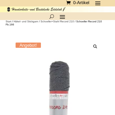
0-Artikel
Start
/
Häkel- und Stickgarn
/
Schoeller+Stahl Record 210
/ Schoeller Record 210
Fb.166
Angebot!