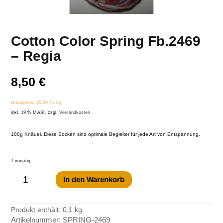
Cotton Color Spring Fb.2469
– Regia
8,50
€
Grundpreis:
85,00
€
/
kg
inkl. 19 % MwSt.
zzgl.
Versandkosten
100g Knäuel. Diese Socken sind optimale Begleiter für jede Art von Entspannung.
7 vorrätig
Cotton
Color
Spring
In den Warenkorb
Fb.2469
-
Regia
Menge
Produkt enthält: 0,1
kg
Artikelnummer:
SPRING-2469