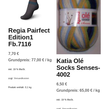
Regia Pairfect
Edition1
Fb.7116
7,70
€
Katia Olé
Grundpreis:
77,00
€
/
kg
Socks Senses-
inkl. 19 % MwSt.
4002
zzgl.
Versandkosten
6,50
€
Produkt enthält: 0,1
kg
Grundpreis:
65,00
€
/
kg
inkl. 19 % MwSt.
zzgl.
Versandkosten