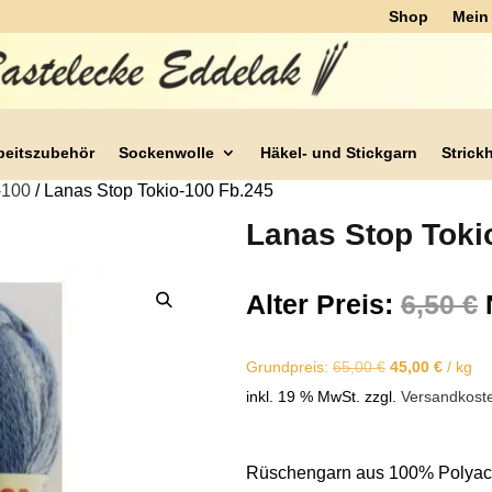
Shop
Mein
beitszubehör
Sockenwolle
Häkel- und Stickgarn
Strick
-100
/ Lanas Stop Tokio-100 Fb.245
Lanas Stop Toki
Alter Preis:
6,50
€
Grundpreis:
65,00
€
45,00
€
/
kg
inkl. 19 % MwSt.
zzgl.
Versandkost
Rüschengarn aus 100% Polyac