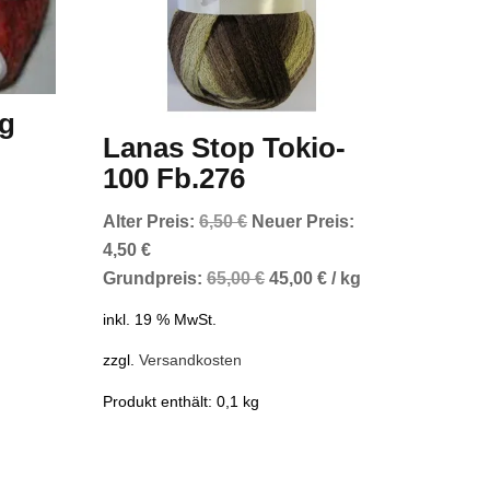
ig
Lanas Stop Tokio-
100 Fb.276
Ursprünglicher
Alter Preis:
6,50
€
Neuer Preis:
Aktueller
Preis
4,50
€
Preis
war:
Grundpreis:
65,00
€
45,00
€
/
kg
ist:
6,50 €
inkl. 19 % MwSt.
4,50 €.
zzgl.
Versandkosten
Produkt enthält: 0,1
kg