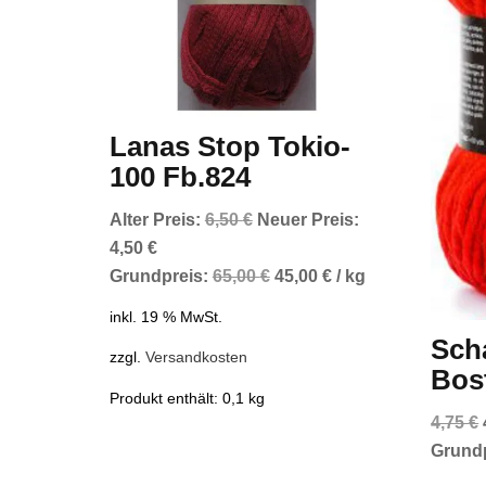
Lanas Stop Tokio-
100 Fb.824
Ursprünglicher
Alter Preis:
6,50
€
Neuer Preis:
Aktueller
Preis
4,50
€
Preis
war:
Grundpreis:
65,00
€
45,00
€
/
kg
ist:
6,50 €
inkl. 19 % MwSt.
4,50 €.
Sch
zzgl.
Versandkosten
Bos
Produkt enthält: 0,1
kg
4,75
€
Grund