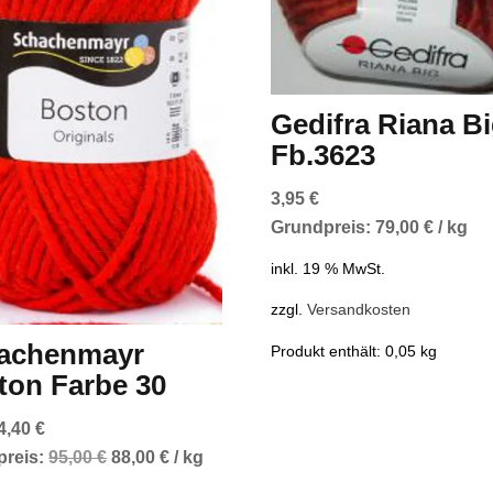
Gedifra Riana B
Fb.3623
3,95
€
Grundpreis:
79,00
€
/
kg
inkl. 19 % MwSt.
zzgl.
Versandkosten
achenmayr
Produkt enthält: 0,05
kg
ton Farbe 30
Ursprünglicher
Aktueller
4,40
€
Preis
Preis
preis:
95,00
€
88,00
€
/
kg
war:
ist: