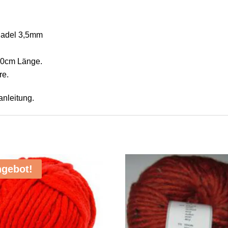
Nadel 3,5mm
120cm Länge.
re.
anleitung.
gebot!