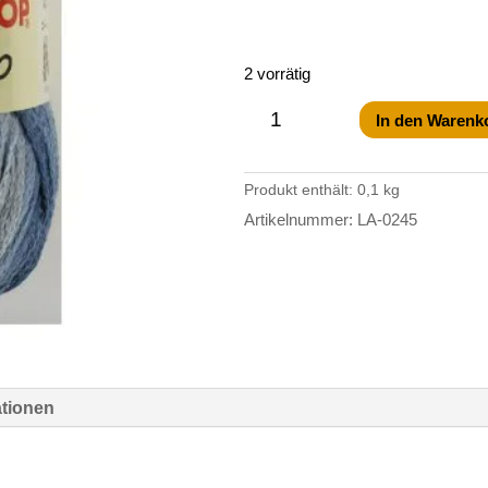
2 vorrätig
Lanas
Stop
In den Warenk
Tokio-
100
Fb.245
Produkt enthält: 0,1
kg
Menge
Artikelnummer:
LA-0245
ationen