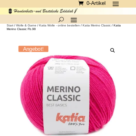
0-Artikel
Start
/
Wolle & Garne
/
Katia Wolle - online bestellen
/
Katia Merino Classic
/ Katia
Merino Classic Fb.98
Angebot!