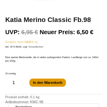
Katia Merino Classic Fb.98
Ursprünglicher
Aktu
UVP:
6,95
€
Neuer Preis:
6,50
€
Preis
Prei
Grundpreis:
69,50
€
65,00
€
/
kg
war:
ist:
inkl. 19 % MwSt.
zzgl.
Versandkosten
6,95 €
6,50 
Eine warme Merinowolle, die in vielen aufregenden Farben. Lauflänge von ca. 240m
pro 100g.
10 vorrätig
Katia
Merino
Classic
In den Warenkorb
Fb.98
Menge
Produkt enthält: 0,1
kg
Artikelnummer:
KMC-98
Beschreibung