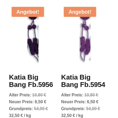
Angebot!
Angebot!
Katia Big
Katia Big
Bang Fb.5956
Bang Fb.5954
Ursprünglicher
Ursprüngl
Alter Preis:
10,80
€
Alter Preis:
10,80
€
Preis
Aktueller
Preis
Aktueller
Neuer Preis:
6,50
€
Neuer Preis:
6,50
€
war:
Preis
war:
Preis
Grundpreis:
54,00
€
Grundpreis:
54,00
€
10,80 €
ist:
10,80 €
ist:
32,50
€
/
kg
32,50
€
/
kg