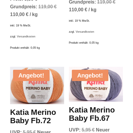
war:
Preis
Grundpreis:
119,00
€
war:
Preis
Grundpreis:
119,00
€
5,95 €
ist:
110,00
€
/
kg
5,95 €
ist:
110,00
€
/
kg
5,50 €.
inkl. 19 % MwSt.
5,50 €.
inkl. 19 % MwSt.
zzgl.
Versandkosten
zzgl.
Versandkosten
Produkt enthält: 0,05
kg
Produkt enthält: 0,05
kg
Angebot!
Angebot!
Katia Merino
Katia Merino
Baby Fb.67
Baby Fb.72
Ursprünglicher
UVP:
5,95
€
Neuer
Ursprünglicher
UVP:
5,95
€
Neuer