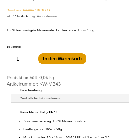
Preis
Prei
Grundpreis:
119,00
€
110,00
€
/
kg
war:
ist:
inkl. 19 % MwSt.
zzgl.
Versandkosten
5,95 €
5,50 
100% hochwertigste Merinowolle. Lauflänge: ca. 165m / 50g,
18 vorrätig
Katia
Merino
Baby
In den Warenkorb
Fb.43
Menge
Produkt enthält: 0,05
kg
Artikelnummer:
KW-MB43
Beschreibung
Zusätzliche Informationen
Katia Merino Baby Fb.43
Zusammensetzung: 100% Merino Extrafine,
Lauflänge: ca. 165m / 50g,
Maschenprobe: 10 x 10cm = 26M / 32R bei Nadelstärke 3,5