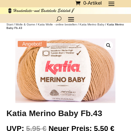
0-Artikel
Start
/
Wolle & Garne
/
Katia Wolle - online bestellen
/
Katia Merino Baby
/ Katia Merino
Baby Fb.43
Angebot!
Katia Merino Baby Fb.43
Ursprünglicher
Aktu
UVP:
5,95
€
Neuer Preis:
5,50
€