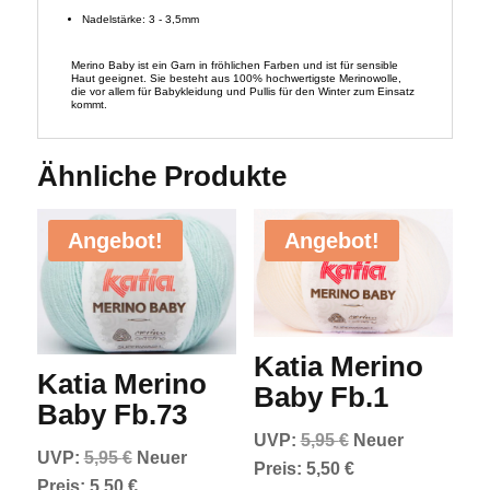
Nadelstärke: 3 - 3,5mm
Merino Baby ist ein Garn in fröhlichen Farben und ist für sensible
Haut geeignet. Sie besteht aus 100% hochwertigste Merinowolle,
die vor allem für Babykleidung und Pullis für den Winter zum Einsatz
kommt.
Ähnliche Produkte
Angebot!
Angebot!
Katia Merino
Katia Merino
Baby Fb.1
Baby Fb.73
Ursprünglicher
UVP:
5,95
€
Neuer
Ursprünglicher
UVP:
5,95
€
Neuer
Preis
Aktueller
Preis:
5,50
€
Preis
Aktueller
Preis:
5,50
€