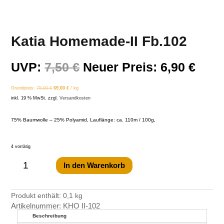
Katia Homemade-II Fb.102
Ursprünglicher
Aktu
UVP:
7,50
€
Neuer Preis:
6,90
€
Preis
Prei
Grundpreis:
75,00
€
69,00
€
/
kg
war:
ist:
inkl. 19 % MwSt.
zzgl.
Versandkosten
7,50 €
6,90 
75% Baumwolle – 25% Polyamid, Lauflänge: ca. 110m / 100g,
4 vorrätig
Katia
Homemade-
II
In den Warenkorb
Fb.102
Menge
Produkt enthält: 0,1
kg
Artikelnummer:
KHO II-102
Beschreibung