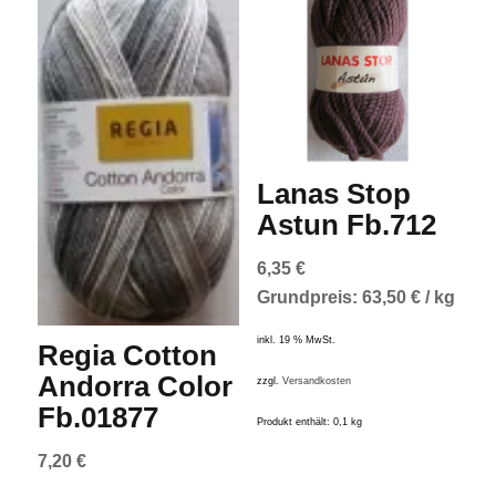
Lanas Stop
Astun Fb.712
6,35
€
Grundpreis:
63,50
€
/
kg
inkl. 19 % MwSt.
Regia Cotton
Andorra Color
zzgl.
Versandkosten
Fb.01877
Produkt enthält: 0,1
kg
7,20
€