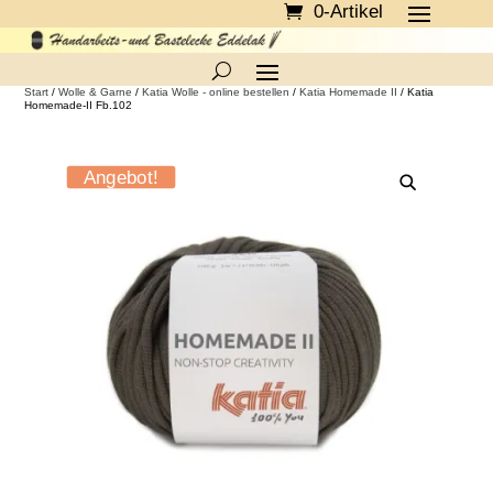
0-Artikel
Start
/
Wolle & Garne
/
Katia Wolle - online bestellen
/
Katia Homemade II
/ Katia
Homemade-II Fb.102
Angebot!