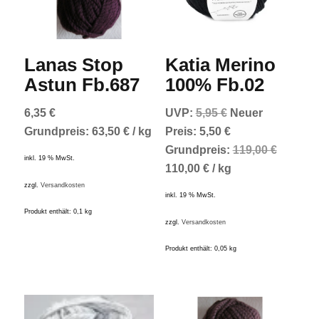
Lanas Stop
Katia Merino
Astun Fb.687
100% Fb.02
Ursprünglicher
6,35
€
UVP:
5,95
€
Neuer
Preis
Aktueller
Grundpreis:
63,50
€
/
kg
Preis:
5,50
€
war:
Preis
Grundpreis:
119,00
€
inkl. 19 % MwSt.
5,95 €
ist:
110,00
€
/
kg
5,50 €.
zzgl.
Versandkosten
inkl. 19 % MwSt.
Produkt enthält: 0,1
kg
zzgl.
Versandkosten
Produkt enthält: 0,05
kg