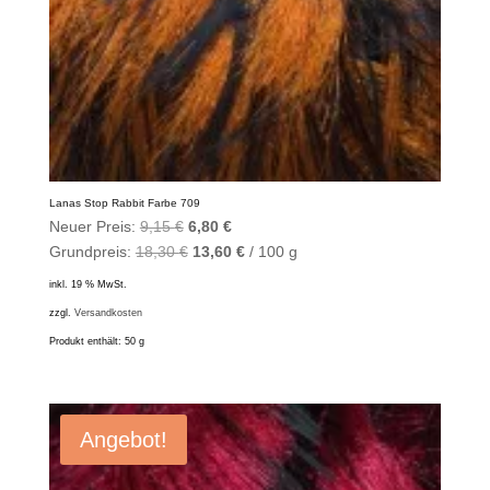
Lanas Stop Rabbit Farbe 709
Ursprünglicher
Aktueller
Neuer Preis:
9,15
€
6,80
€
Preis
Preis
Grundpreis:
18,30
€
13,60
€
/
100
g
war:
ist:
inkl. 19 % MwSt.
9,15 €
6,80 €.
zzgl.
Versandkosten
Produkt enthält: 50
g
Angebot!