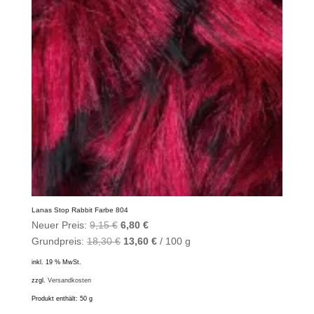
Lanas Stop Rabbit Farbe 804
Ursprünglicher
Aktueller
Neuer Preis:
9,15
€
6,80
€
Preis
Preis
Grundpreis:
18,30
€
13,60
€
/
100
g
war:
ist:
inkl. 19 % MwSt.
9,15 €
6,80 €.
zzgl.
Versandkosten
Produkt enthält: 50
g