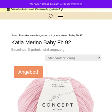
0-Artikel
Wir haben Urlaub bis zum 31.08.26
Verwerfen
Start
/ Produkte verschlagwortet mit „Katia Merino Baby Fb.92“
Katia Merino Baby Fb.92
Einzelnes Ergebnis wird angezeigt
Angebot!