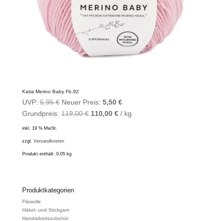
Katia Merino Baby Fb.92
Ursprünglicher
Aktueller
UVP:
5,95
€
Neuer Preis:
5,50
€
Preis
Preis
Grundpreis:
119,00
€
110,00
€
/
kg
war:
ist:
inkl. 19 % MwSt.
5,95 €
5,50 €.
zzgl.
Versandkosten
Produkt enthält: 0,05
kg
Produktkategorien
Filzwolle
Häkel- und Stickgarn
Handarbeitszubehör