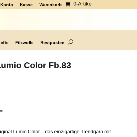
0-Artikel
 Konto
Kasse
Warenkorb
hefte
Filzwolle
Restposten
umio Color Fb.83
en
inal Lumio Color – das einzigartige Trendgarn mit