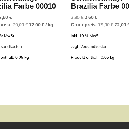
ilia Farbe 00010
Brazilia Farbe 0
Ursprünglicher
Aktueller
Ursprünglicher
Aktueller
3,60
€
3,95
€
3,60
€
Preis
Preis
Preis
Preis
preis:
79,00
€
72,00
€
/
kg
Grundpreis:
79,00
€
72,00
war:
ist:
war:
ist:
9 % MwSt.
inkl. 19 % MwSt.
3,95 €
3,60 €.
3,95 €
3,60 €.
rsandkosten
zzgl.
Versandkosten
 enthält: 0,05
kg
Produkt enthält: 0,05
kg