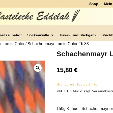
Shop
Mein
beitszubehör
Sockenwolle
Häkel- und Stickgarn
Strick
 Lumio Color
/ Schachenmayr Lumio Color Fb.83
Schachenmayr L
15,80
€
Grundpreis:
105,33
€
/
kg
inkl. 19 % MwSt.
zzgl.
Versandkost
150g Knäuel. Schachenmayr orig