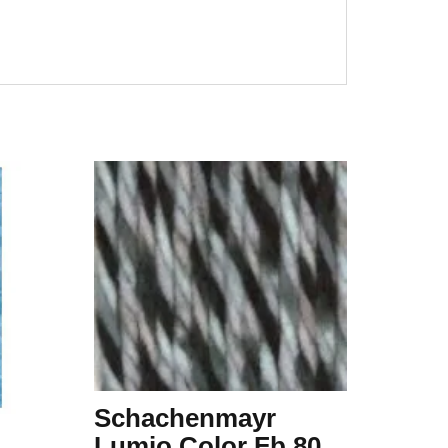
Schachenmayr
Lumio Color Fb.80