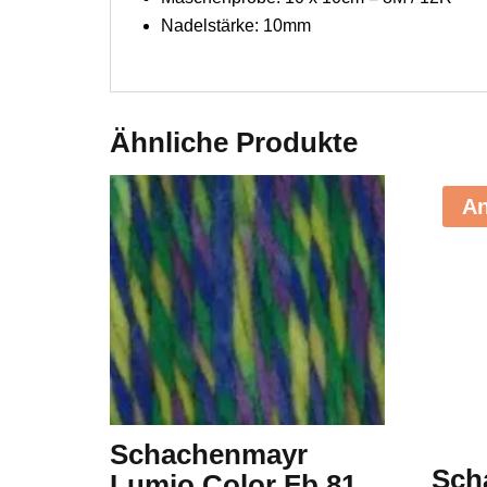
Nadelstärke: 10mm
Ähnliche Produkte
An
Schachenmayr
Sch
Lumio Color Fb.81