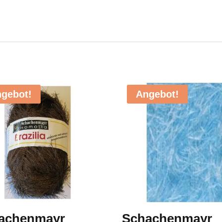
gebot!
Angebot!
achenmayr
Schachenmayr