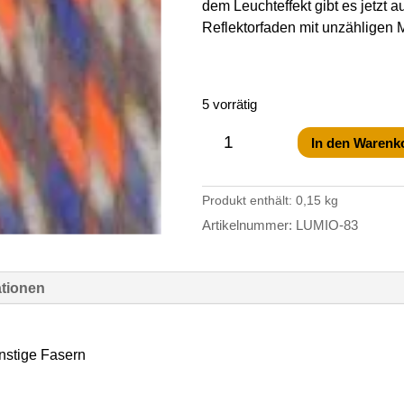
dem Leuchteffekt gibt es jetzt a
Reflektorfaden mit unzähligen M
5 vorrätig
Schachenmayr
Lumio
In den Warenk
Color
Fb.83
Menge
Produkt enthält: 0,15
kg
Artikelnummer:
LUMIO-83
ationen
stige Fasern